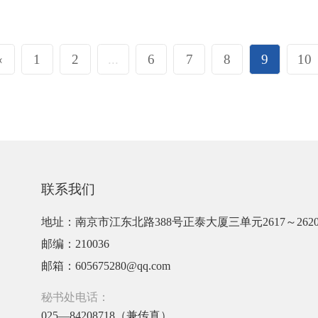
«
1
2
...
6
7
8
9
10
联系我们
地址：南京市江东北路388号正泰大厦三单元2617～262
邮编：210036
邮箱：605675280@qq.com
秘书处电话：
025—84208718（兼传真）