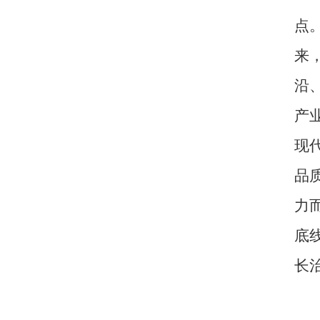
点
来
沿
产
现
品
力
底
长