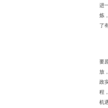
进
炼
了
要
放
政
程
机