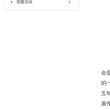
党建活动
会
的
五
展