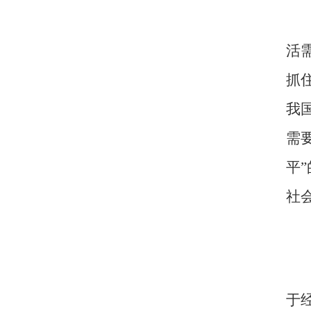
活
抓
我
需
平
社
于