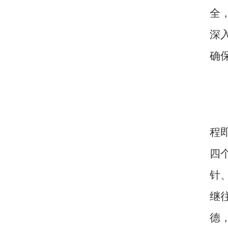
全
深
确
程
四
针
继
德