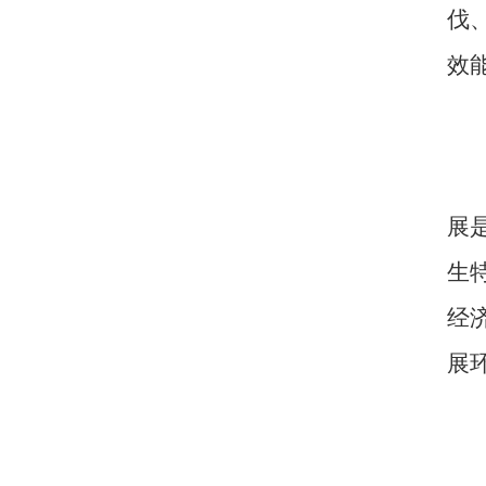
伐
效
展
生
经
展