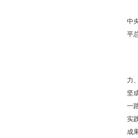
中
平
力
坚
一
实
成