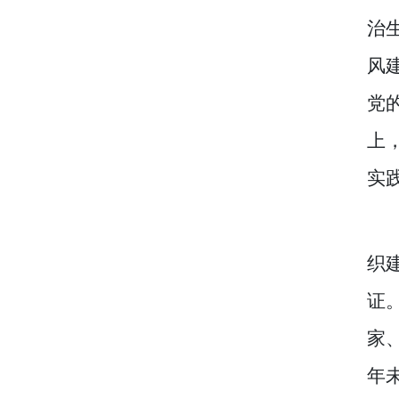
治
风
党
上
实
织
证
家
年