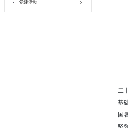
党建活动
二
基
国
坚