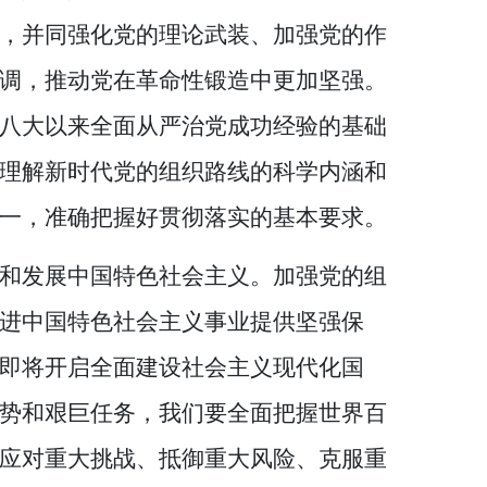
，并同强化党的理论武装、加强党的作
调，推动党在革命性锻造中更加坚强。
八大以来全面从严治党成功经验的基础
理解新时代党的组织路线的科学内涵和
一，准确把握好贯彻落实的基本要求。
和发展中国特色社会主义。加强党的组
进中国特色社会主义事业提供坚强保
即将开启全面建设社会主义现代化国
势和艰巨任务，我们要全面把握世界百
应对重大挑战、抵御重大风险、克服重