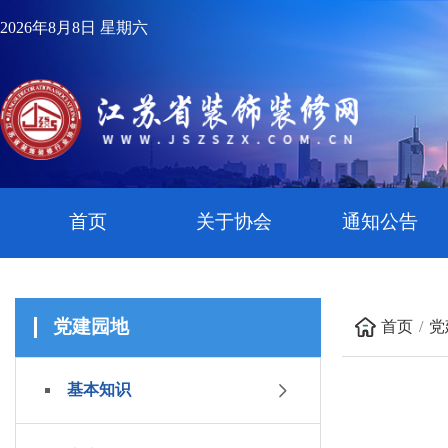
2026年8月8日 星期六
首页
关于协会
通知公告
党建园地
首页
党
基本知识