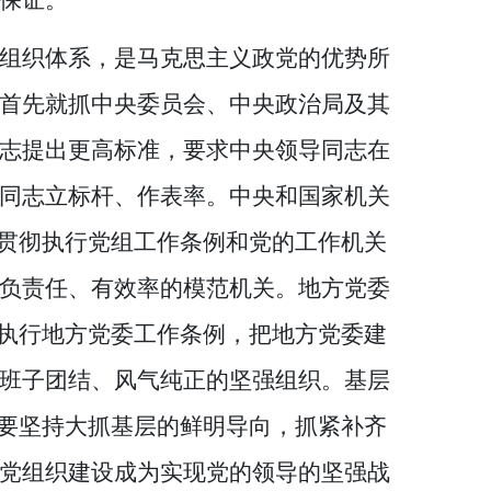
组织体系，是马克思主义政党的优势所
首先就抓中央委员会、中央政治局及其
志提出更高标准，要求中央领导同志在
同志立标杆、作表率。中央和国家机关
真贯彻执行党组工作条例和党的工作机关
负责任、有效率的模范机关。地方党委
彻执行地方党委工作条例，把地方党委建
班子团结、风气纯正的坚强组织。基层
，要坚持大抓基层的鲜明导向，抓紧补齐
党组织建设成为实现党的领导的坚强战