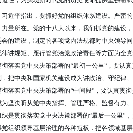
习近平指出，要抓好党的组织体系建设。严密的
、力量所在。党的十八大以来，我们抓党的建设，
委会的建设，制定的各项党内法规都对中央领导同
纪律讲规矩、履行管党治党政治责任等方面为全党
贯彻落实党中央决策部署的
“最初一公里”，要认
例，把中央和国家机关建设成为讲政治、守纪律、
贯彻落实党中央决策部署的“中间段”，要认真贯
成为坚决听从党中央指挥、管理严格、监督有力、
组织是贯彻落实党中央决策部署的“最后一公里”
层党组织领导基层治理的各种短板，把各领域基层