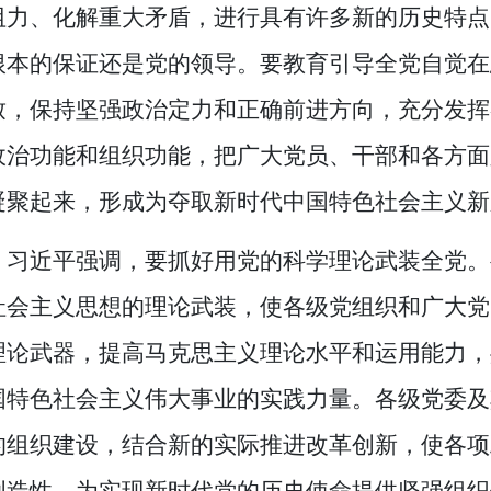
阻力、化解重大矛盾，进行具有许多新的历史特点
根本的保证还是党的领导。要教育引导全党自觉在
致，保持坚强政治定力和正确前进方向，充分发挥
政治功能和组织功能，把广大党员、干部和各方面
凝聚起来，形成为夺取新时代中国特色社会主义新
习近平强调，要抓好用党的科学理论武装全党。
社会主义思想的理论武装，使各级党组织和广大党
理论武器，提高马克思主义理论水平和运用能力，
国特色社会主义伟大事业的实践力量。各级党委及
的组织建设，结合新的实际推进改革创新，使各项
创造性，为实现新时代党的历史使命提供坚强组织