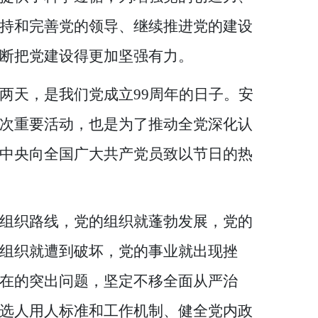
持和完善党的领导、继续推进党的建设
断把党建设得更加坚强有力。
两天，是我们党成立
99周年的日子。安
次重要活动，也是为了推动全党深化认
中央向全国广大共产党员致以节日的热
组织路线，党的组织就蓬勃发展，党的
组织就遭到破坏，党的事业就出现挫
在的突出问题，坚定不移全面从严治
选人用人标准和工作机制、健全党内政