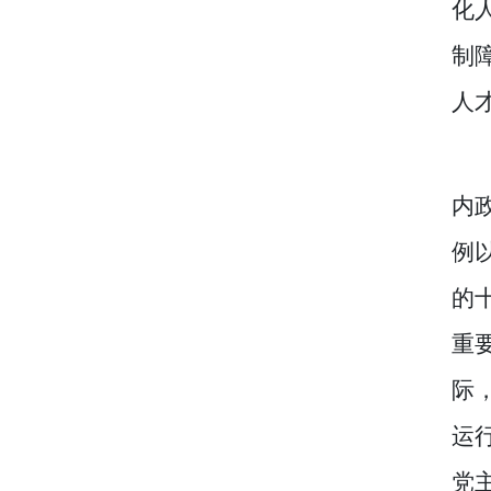
化
制
人
内
例
的
重
际
运
党