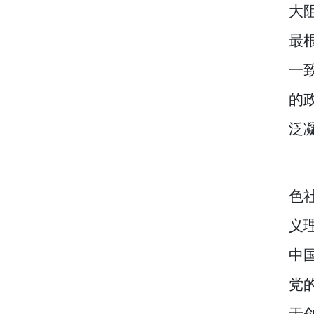
大
最
一
的
泛
色
义
中
党
于