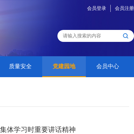
会员登录
会员注册
质量安全
党建园地
会员中心
 集体学习时重要讲话精神