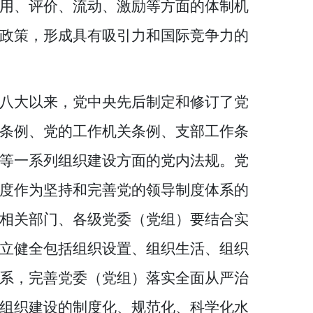
用、评价、流动、激励等方面的体制机
政策，形成具有吸引力和国际竞争力的
八大以来，党中央先后制定和修订了党
条例、党的工作机关条例、支部工作条
等一系列组织建设方面的党内法规。党
度作为坚持和完善党的领导制度体系的
相关部门、各级党委（党组）要结合实
立健全包括组织设置、组织生活、组织
系，完善党委（党组）落实全面从严治
组织建设的制度化、规范化、科学化水