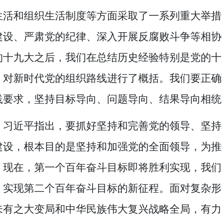
生活和组织生活制度等方面采取了一系列重大举措
建设、严肃党的纪律、深入开展反腐败斗争等相协
的十九大之后，我们在总结历史经验特别是党的十
，对新时代党的组织路线进行了概括。我们要正确
践要求，坚持目标导向、问题导向、结果导向相统
习近平指出，要抓好坚持和完善党的领导、坚持
建设，根本目的是坚持和加强党的全面领导，为推
。现在，第一个百年奋斗目标即将胜利实现，我们
、实现第二个百年奋斗目标的新征程。面对复杂形
未有之大变局和中华民族伟大复兴战略全局，有力