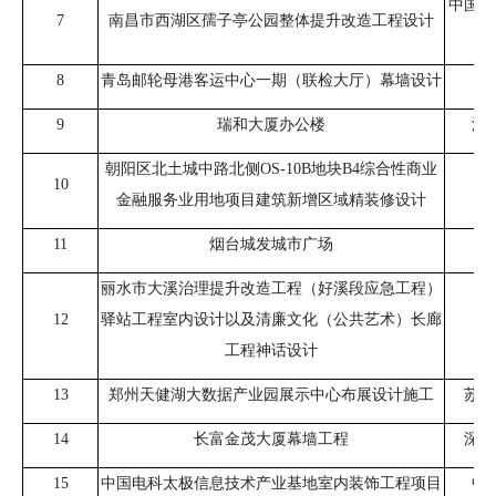
中国美
7
南昌市西湖区孺子亭公园整体提升改造工程设计
8
青岛邮轮母港客运中心一期（联检大厅）幕墙设计
9
瑞和大厦办公楼
深
朝阳区北土城中路北侧
OS-10B
地块
B4
综合性商业
10
金融服务业用地项目建筑新增区域精装修设计
11
烟台城发城市广场
丽水市大溪治理提升改造工程（好溪段应急工程）
12
驿站工程室内设计以及清廉文化（公共艺术）长廊
工程神话设计
13
郑州天健湖大数据产业园展示中心布展设计施工
苏州
14
长富金茂大厦幕墙工程
深圳
15
中国电科太极信息技术产业基地室内装饰工程项目
中