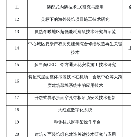
11
装配式内装技术
1.0
研究与应用
金螳
12
英标下的海外装饰项目施工技术研究
13
夏热冬暖地区超低能耗建筑技术研究与示范
珠
中心城区复杂产权历史建筑综合修缮改造再生关键
14
上海
技术
15
多曲面
GRG
、铝方通天花安装施工技术研究
装配式屋面整体吊装技术在机场、会展中心等大跨
16
度建筑幕墙系统中的应用技术
17
开敞式异形折面穿孔铝板吊顶安装技术创新
18
大红点数字化系统
19
一种倒挂式脚手架操作平台
中
20
建筑立面装饰绿色建造关键技术研究与应用