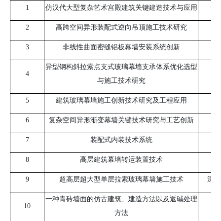
1
仿汉代大型复杂艺术宫殿建筑关键建造技术与应用
中
2
高跨空间异形装配式逆向吊顶施工技术研究
3
非线性曲面密缝铝板幕墙安装系统创新
异型钢构斜拉索点支式玻璃幕墙支承体系优化选型
4
与施工技术研究
5
建筑玻璃幕墙施工创新技术研究及工程应用
广
6
复杂空间异形渐变幕墙关键技术研究与工艺创新
7
装配式内装技术系统
8
高层建筑幕墙转运装置技术
9
超高层超大型单层拉索玻璃幕墙施工技术
深圳
一种青砖墙面的仿古建筑、建造方法以及返碱处理
10
方法