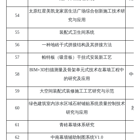
太原红星美凯龙家居生活广场综合创新施工技术研
54
究与应用
55
装配式卫生间系统
56
一种地砖干式拼接结构及其拼接方法
57
帕特板（吸音板）干挂式安装新工艺
BIM+3D扫描测量及骨架单元式技术在幕墙工程中
58
中铁
的研究及应用
59
大空间装配式装修施工工艺研究与示范
绿色建筑室内涉水区域石材铺贴系统质量控制技术
60
苏州
研究与应用
61
青砖幕墙体系研究
62
中南幕墙辅助制图系统
V1.0