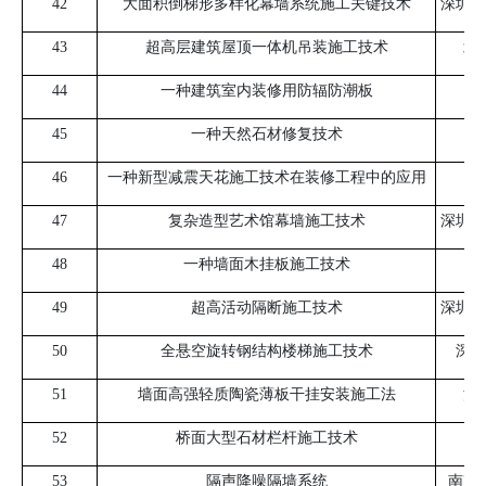
42
大面积倒梯形多样化幕墙系统施工关键技术
深圳市
43
超高层建筑屋顶一体机吊装施工技术
北
44
一种建筑室内装修用防辐防潮板
45
一种天然石材修复技术
46
一种新型减震天花施工技术在装修工程中的应用
47
复杂造型艺术馆幕墙施工技术
深圳市
48
一种墙面木挂板施工技术
49
超高活动隔断施工技术
深圳市
50
全悬空旋转钢结构楼梯施工技术
深圳
51
墙面高强轻质陶瓷薄板干挂安装施工法
深
52
桥面大型石材栏杆施工技术
53
隔声降噪隔墙系统
南京