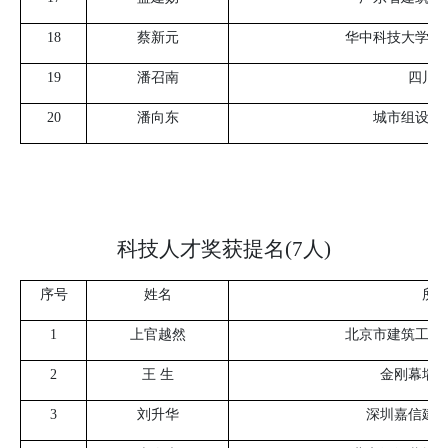
18
蔡新元
华中科技大学建
19
潘召南
四川
20
潘向东
城市组设计
科技人才奖获提名(7人)
序号
姓名
所
1
上官越然
北京市建筑工程
2
王 生
金刚幕墙
3
刘升华
深圳嘉信建