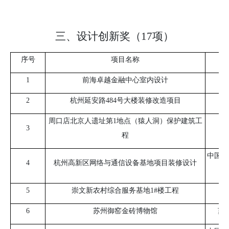
三、设计创新奖（17项）
序号
项目名称
1
前海卓越金融中心室内设计
2
杭州延安路
484
号大楼装修改造项目
周口店北京人遗址第
1
地点（猿人洞）保护建筑工
3
程
中国美
4
杭州高新区网络与通信设备基地项目装修设计
5
崇文新农村综合服务基地
1#
楼工程
6
苏州御窑金砖博物馆
苏