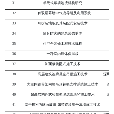
31
单元式幕墙连接机构研究
深
32
一种双层幕墙中气流导引及利用系统
深
33
可拆装地板及其装配式安装技术
深
34
隔音防火的建筑装饰墙体
35
住宅全装修工程技术规程
北
36
一种室内墙体保温板
37
饰面板装配式施工技术
深
38
高层建筑连廊悬空吊顶施工技术
深圳市
39
大空间钢骨架网格吊顶转换支撑系统施工技术
深圳
40
超高层构件式智慧型玻璃幕墙的施工技术
深圳
41
基于
BIM
的球面玻璃
-
飘带铝板组合幕墙施工技术
深