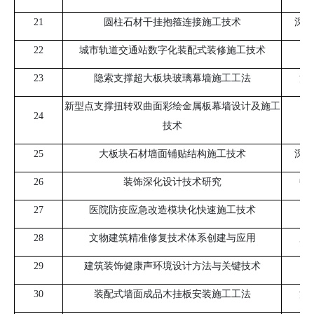
21
圆柱石材干挂抱箍连接施工技术
深圳
22
城市轨道交通站数字化装配式装修施工技术
广
23
隐索支撑超大板块玻璃幕墙施工工法
河
新型点支撑扭转双曲面彩绘金属板幕墙设计及施工
24
技术
25
大板块石材墙面铺贴结构施工技术
深圳
26
装饰深化设计技术研究
中
27
医院防疫应急改造模块化快速施工技术
广
28
文物建筑精准修复技术体系创建与应用
广
29
建筑装饰健康声环境设计方法与关键技术
30
装配式墙面成品木挂板安装施工工法
深