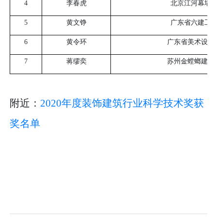
4
李春虎
北京江河幕墙
5
黄文铮
广东省六建工
6
黄令环
广东省美术设计
7
蒋缪奕
苏州金螳螂建筑
附近：
2020年度装饰建筑行业科学技术奖获
奖名单