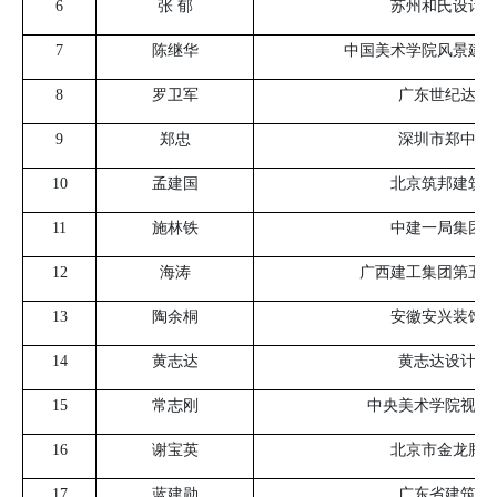
6
张 郁
苏州和氏设计
7
陈继华
中国美术学院风景建
8
罗卫军
广东世纪达建
9
郑忠
深圳市郑中设
10
孟建国
北京筑邦建筑
11
施林铁
中建一局集团
12
海涛
广西建工集团第五
13
陶余桐
安徽安兴装饰
14
黄志达
黄志达设计（
15
常志刚
中央美术学院视觉
16
谢宝英
北京市金龙腾
17
蓝建勋
广东省建筑装