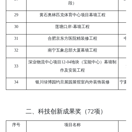
段）
29
黄石奥林匹克体育中心项目幕墙工程
中
30
莲塘口岸
-
幕墙工程
深
31
合肥京东方医院精装修工程
中建
32
南宁五象总部大厦幕墙工程
中
深业物流中心项目
12-04
地块（宝能中心）幕墙制
33
深
作及安装工程
34
银川绿博园约旦展园展馆室内外装饰装修
宁夏建
二、科技创新成果奖（72项）
序号
项目名称