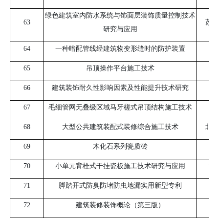
绿色建筑室内防水系统与饰面层装饰质量控制技术
63
苏州
研究与应用
64
一种暗配管线经建筑物变形缝时的防护装置
65
吊顶操作平台施工技术
北
66
建筑装饰耐久性影响因素及性能提升技术研究
67
毛细管网无叠级区域马牙槎式吊顶结构施工技术
68
大型公共建筑装配式装修综合施工技术
北京
69
木化石系列瓷质砖
70
小单元背栓式干挂瓷板施工技术研究与应用
河
71
脚踏开式防臭防堵防虫地漏实用新型专利
北
72
建筑装修装饰概论（第三版）