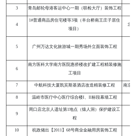
3
青岛邮轮母港客运中心一期（联检大厅）装饰工程
山
1#普通商品房住宅楼等
3
项（丰台桥南王庄子居住
4
北京
项目）
5
广州万达文化旅游城一期秀场外立面装饰工程
南方医科大学南方医院惠侨楼改扩建工程精装修施
6
广
工项目
7
中航科技大厦凯宾斯基酒店改造精装修工程
南京国
8
温岭市医疗中心医疗综合楼
I
、
II
标段幕墙工程
周口店北京人遗址第
1
地点（猿人洞）保护建设工
9
程
10
杭政储出【
2011
】
68
号商业金融用房装饰工程
浙