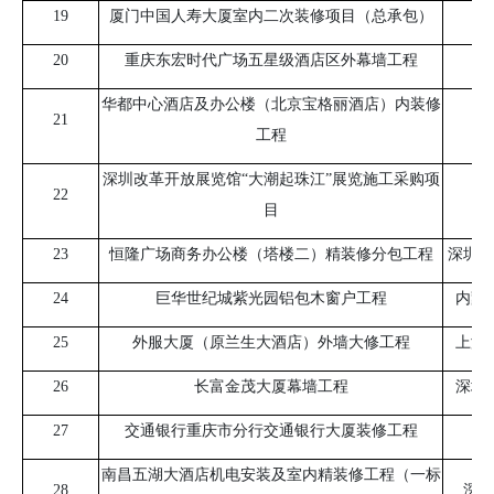
19
厦门中国人寿大厦室内二次装修项目（总承包）
厦
20
重庆东宏时代广场五星级酒店区外幕墙工程
华都中心酒店及办公楼（北京宝格丽酒店）内装修
21
浙
工程
深圳改革开放展览馆“大潮起珠江”展览施工采购项
22
目
23
恒隆广场商务办公楼（塔楼二）精装修分包工程
深圳市
24
巨华世纪城紫光园铝包木窗户工程
内蒙
25
外服大厦（原兰生大酒店）外墙大修工程
上海
26
长富金茂大厦幕墙工程
深圳
27
交通银行重庆市分行交通银行大厦装修工程
南昌五湖大酒店机电安装及室内精装修工程（一标
28
深圳