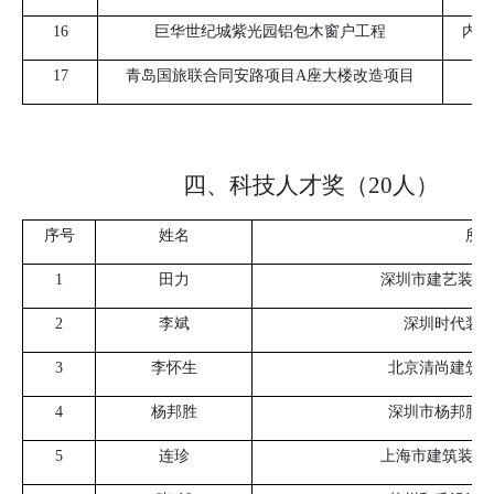
16
巨华世纪城紫光园铝包木窗户工程
内蒙
17
青岛国旅联合同安路项目
A
座大楼改造项目
四、科技人才奖（20人）
序号
姓名
所
1
田力
深圳市建艺装饰
2
李斌
深圳时代装
3
李怀生
北京清尚建筑
4
杨邦胜
深圳市杨邦胜
5
连珍
上海市建筑装饰