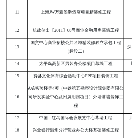
11
上海
JW
万豪侯爵酒店项目精装修工程
中
12
杭政储出【
2011
】
68
号商业金融用房幕墙工程
国贸中心商业裙楼公共区域精装修独立承包工程
13
深圳
（标段二）
14
太平鸟高新区男装办公楼项目幕墙工程
上海
15
费县文化体育综合活动中心
PPP
项目装饰工程
山
A栋实验楼等
4
项（中铁第五勘察设计院集团有限公
16
司研发实验中心及附属用房项目）外墙幕墙装饰工
北
程
17
中国 · 红岛国际会议展览中心幕墙工程
北京
18
兴业银行温州分行营业办公大楼基础装修工程
浙