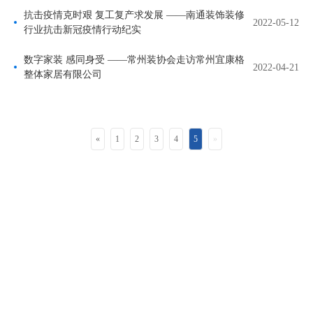
抗击疫情克时艰 复工复产求发展 ——南通装饰装修
2022-05-12
行业抗击新冠疫情行动纪实
数字家装 感同身受 ——常州装协会走访常州宜康格
2022-04-21
整体家居有限公司
«
1
2
3
4
5
»