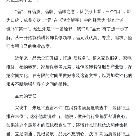
“品”，有品质、品牌、品味之意，从字形上看，三个“口”，即
为口碑，成鼎立状；“元”在《说文解字》中的释意为“始也”“首
也”和“第一”。经过朱建平一番诠释，我们对“品元”有了进一步了
解。从一开始就精耕装饰装修领域，品元以认真、专注、追求、坚
守表明自己的执业态度。
近年来，品元全面升级，打通“后服务”。植入家政服务、家电
维修、植物养护、家居保养等元素，延伸装饰装修服务产业链，深
挖空间文化。在有限的空间里做好家装这篇文章，以更加柔性化的
服务不断增强与客户之间的黏性。
品元的责任
采访中，朱建平直言不讳“在消费者满意度调查中，装修行业
排在末位”，这令他羞愧难当。他说，做任何行业都要都讲良心。
如果连这个最基本的底线都丧失了，还谈什么理想信念和使命担
当。立足南通，扎根发展，品元不忘初心。践行“高品质装修行业