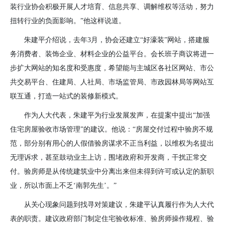
装行业协会积极开展人才培育、信息共享、调解维权等活动，努力
扭转行业的负面影响。”他这样说道。
朱建平介绍说，去年
3
月，协会还建立“好濠装”网站，搭建服
务消费者、装饰企业、材料企业的公益平台。会长班子商议将进一
步扩大网站的知名度和受惠度，希望能与主城区各社区网站、市公
共交易平台、住建局、人社局、市场监管局、市政园林局等网站互
联互通，打造一站式的装修新模式。
作为人大代表，朱建平为行业发展发声，在提案中提出“加强
住宅房屋验收市场管理”的建议。他说：“房屋交付过程中验房不规
范，部分别有用心的人假借验房谋求不正当利益，以维权为名提出
无理诉求，甚至鼓动业主上访，围堵政府和开发商，干扰正常交
付。验房师是从传统建筑业中分离出来但未得到许可或认定的新职
业，所以市面上不乏‘南郭先生’。”
从关心现象问题到找寻对策建议，朱建平认真履行作为人大代
表的职责。建议政府部门制定住宅验收标准、验房师操作规程、验