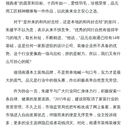
领跑者”的愿景和目标。十四年如一，爱惜羽毛，珍视荣誉，晶元
用工匠精神雕琢每一件作品，以此换来业主安心之选。
对于“是外来的和尚好念经，还是本地的和尚好念经”的发问，
朱建平不以为意，表示从来不惧竞争。“优秀的同行自然有值得学
习的地方，取长补短，不断精进。”他说，“品元在南通已经有
14
年
基础，这是任何一家新进驻的设计公司、装修企业所不具备的优
势。这个行业更像跑一场马拉松，拼的是耐力。所以，我们又有什
么可担心的呢
?
做强南通本土装饰品牌，不是简单地喊一句口号，实力才是最
大的底气。品元是行业中的领头雁，作出积极表率自然责无旁贷。
作为协会一员，朱建平与广大行业同仁身体力行，积极探索一
条自律、健康的发展道路。“
2015
年起，建设部取消了家装行业的
资质管理。不久之后，市场监管局也把年检改成了网上备案，家装
市场进入自由发展状态，伴随而来的便是无序竞争，业主投诉很
多，更多的业主选择隐忍或者花钱消灾。对此，南通市装饰装修安