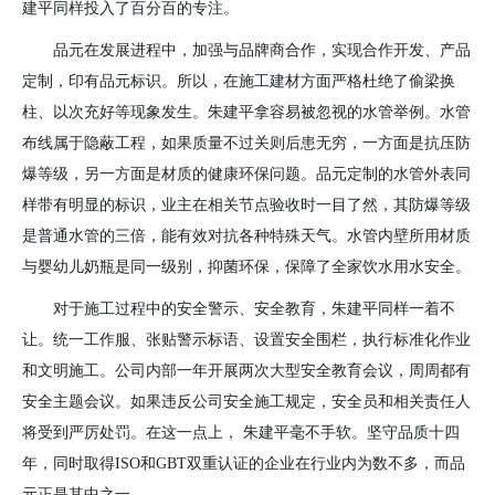
建平同样投入了百分百的专注。
品元在发展进程中，加强与品牌商合作，实现合作开发、产品
定制，印有品元标识。所以，在施工建材方面严格杜绝了偷梁换
柱、以次充好等现象发生。朱建平拿容易被忽视的水管举例。水管
布线属于隐蔽工程，如果质量不过关则后患无穷，一方面是抗压防
爆等级，另一方面是材质的健康环保问题。品元定制的水管外表同
样带有明显的标识，业主在相关节点验收时一目了然，其防爆等级
是普通水管的三倍，能有效对抗各种特殊天气。水管内壁所用材质
与婴幼儿奶瓶是同一级别，抑菌环保，保障了全家饮水用水安全。
对于施工过程中的安全警示、安全教育，朱建平同样一着不
让。统一工作服、张贴警示标语、设置安全围栏，执行标准化作业
和文明施工。公司内部一年开展两次大型安全教育会议，周周都有
安全主题会议。如果违反公司安全施工规定，安全员和相关责任人
将受到严厉处罚。在这一点上， 朱建平毫不手软。坚守品质十四
年，同时取得
ISO
和
GBT
双重认证的企业在行业内为数不多，而品
元正是其中之一。