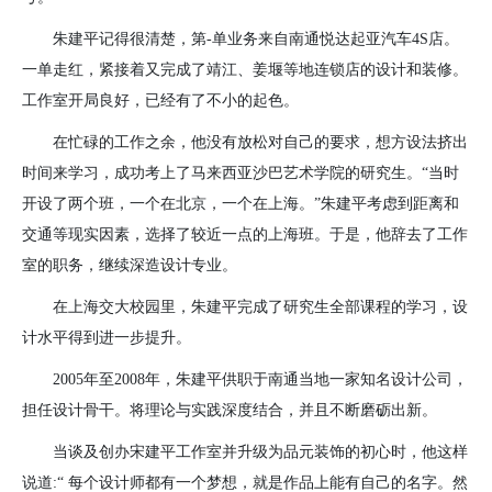
朱建平记得很清楚，第
-
单业务来自南通悦达起亚汽车
4S
店。
一单走红，紧接着又完成了靖江、姜堰等地连锁店的设计和装修。
工作室开局良好，已经有了不小的起色。
在忙碌的工作之余，他没有放松对自己的要求，想方设法挤出
时间来学习，成功考上了马来西亚沙巴艺术学院的研究生。“当时
开设了两个班，一个在北京，一个在上海。”朱建平考虑到距离和
交通等现实因素，选择了较近一点的上海班。于是，他辞去了工作
室的职务，继续深造设计专业。
在上海交大校园里，朱建平完成了研究生全部课程的学习，设
计水平得到进一步提升。
2005年至
2008
年，朱建平供职于南通当地一家知名设计公司，
担任设计骨干。将理论与实践深度结合，并且不断磨砺出新。
当谈及创办宋建平工作室并升级为品元装饰的初心时，他这样
说道
:
“ 每个设计师都有一个梦想，就是作品上能有自己的名字。然