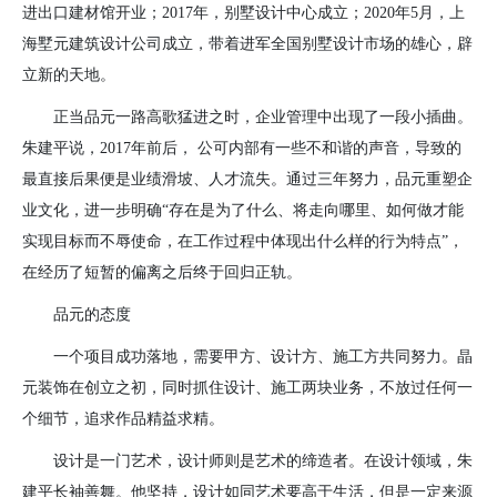
进出口建材馆开业；
2017
年，别墅设计中心成立；
2020
年
5
月，上
海墅元建筑设计公司成立，带着进军全国别墅设计市场的雄心，辟
立新的天地。
正当品元一路高歌猛进之时，企业管理中出现了一段小插曲。
朱建平说，
2017
年前后， 公可内部有一些不和谐的声音，导致的
最直接后果便是业绩滑坡、人才流失。通过三年努力，品元重塑企
业文化，进一步明确“存在是为了什么、将走向哪里、如何做才能
实现目标而不辱使命，在工作过程中体现出什么样的行为特点”，
在经历了短暂的偏离之后终于回归正轨。
品元的态度
一个项目成功落地，需要甲方、设计方、施工方共同努力。晶
元装饰在创立之初，同时抓住设计、施工两块业务，不放过任何一
个细节，追求作品精益求精。
设计是一门艺术，设计师则是艺术的缔造者。在设计领域，朱
建平长袖善舞。他坚持，设计如同艺术要高于生活，但是一定来源