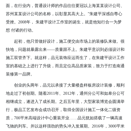
面，在行业内，普通设计师的作品往往要冠以上海某某设计公司、
苏州某某设计公司的名称，以彰显其高大上。”朱建平深感自尊心
受挫。
2008
年， 朱建平设计工作室的诞生，就是他知行合一为梦
想 付诸的行动。
起初，他只管做好设计，施工便交由市场上的装修队来做。很
快地，问题就暴露出来——质量跟不上。朱建平意识到必须设计和
施工双管齐下。就这样，品元装饰应运而生了，在朱建平设计工作
室的基础之上进行了升级，而且定位高品质家装，致力于打造南通
装修第一品牌。
创业的头两年，品元以承接了大量楼盘样板房设计装修，顺利
地走过了初创期。随着
2011
年、
2012
年，通州分公可和如皋分公可
相继成立，遂进入了成长期。之后五年里，大型家装博览会圆满举
行，极品工艺发布会成功召开，取得全国设计施工一体化二级资
质，
700
平米高端设计中心重装开业……品元犹如搭载了一辆高速
飞驰的列车。并以这样强劲的势头冲入发展期。
2016
年，
3000
平米