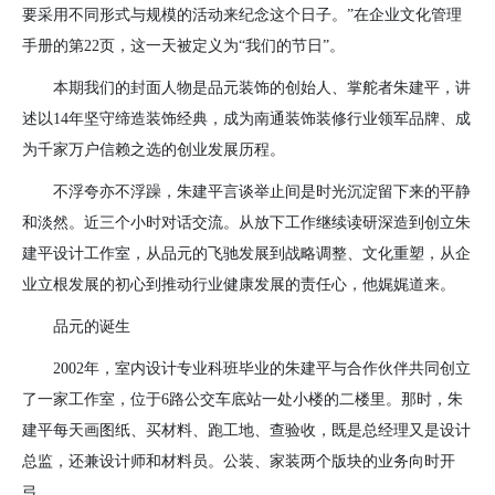
要采用不同形式与规模的活动来纪念这个日子。”在企业文化管理
手册的第
22
页，这一天被定义为“我们的节日”。
本期我们的封面人物是品元装饰的创始人、掌舵者朱建平，讲
述以
14
年坚守缔造装饰经典，成为南通装饰装修行业领军品牌、成
为千家万户信赖之选的创业发展历程。
不浮夸亦不浮躁，朱建平言谈举止间是时光沉淀留下来的平静
和淡然。近三个小时对话交流。从放下工作继续读研深造到创立朱
建平设计工作室，从品元的飞驰发展到战略调整、文化重塑，从企
业立根发展的初心到推动行业健康发展的责任心，他娓娓道来。
品元的诞生
2002年，室内设计专业科班毕业的朱建平与合作伙伴共同创立
了一家工作室，位于
6
路公交车底站一处小楼的二楼里。那时，朱
建平每天画图纸、买材料、跑工地、查验收，既是总经理又是设计
总监，还兼设计师和材料员。公装、家装两个版块的业务向时开
弓。